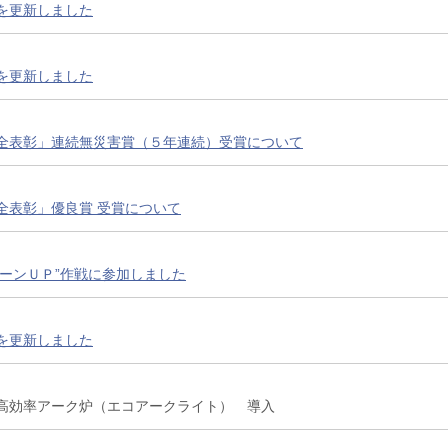
を更新しました
を更新しました
全表彰」連続無災害賞（５年連続）受賞について
全表彰」優良賞 受賞について
リーンＵＰ”作戦に参加しました
を更新しました
高効率アーク炉（エコアークライト） 導入